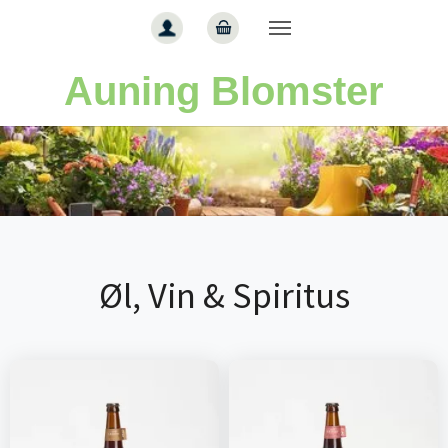
Gå til hoved-indhold
Auning Blomster
Øl, Vin & Spiritus