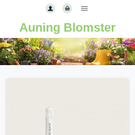
Gå til hoved-indhold
Auning Blomster