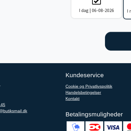
I dag | 06-08-2026
I
Kundeservice
r
Cookie og Privatlivspolitik
Handelsbetingelser
Kontakt
145
@butiksmail.dk
Betalingsmuligheder