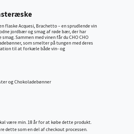
msteræske
en flaske Acquesi, Brachetto – en sprudlende vin
odne jordbær og smag af røde bær, der har
ske smag. Sammen med vinen får du CHO CHO
adebønner, som smelter på tungen med deres
ation til at forkæle både vin- og
ter og Chokoladebønner
al være min. 18 år for at købe dette produkt.
cere dette som en del af checkout processen.