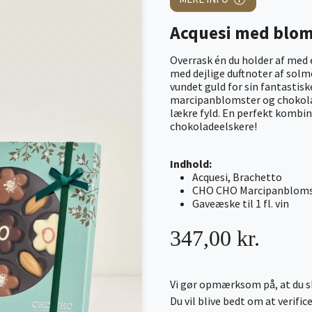
Acquesi med blo
Overrask én du holder af med 
med dejlige duftnoter af solm
vundet guld for sin fantasti
marcipanblomster og chokol
lækre fyld. En perfekt kombin
chokoladeelskere!
Indhold:
Acquesi, Brachetto
CHO CHO Marcipanbloms
Gaveæske til 1 fl. vin
347,00 kr.
Vi gør opmærksom på, at du sk
Du vil blive bedt om at verifi