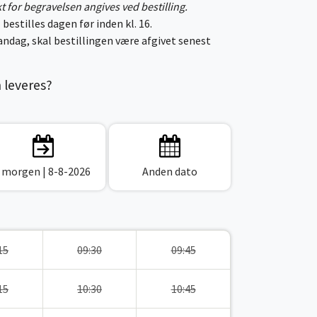
kt for begravelsen angives ved bestilling.
 bestilles dagen før inden kl. 16.
ndag, skal bestillingen være afgivet senest
n leveres?
I morgen
| 8-8-2026
Anden dato
15
09:30
09:45
15
10:30
10:45