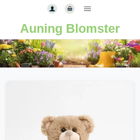
Gå til hoved-indhold
Auning Blomster