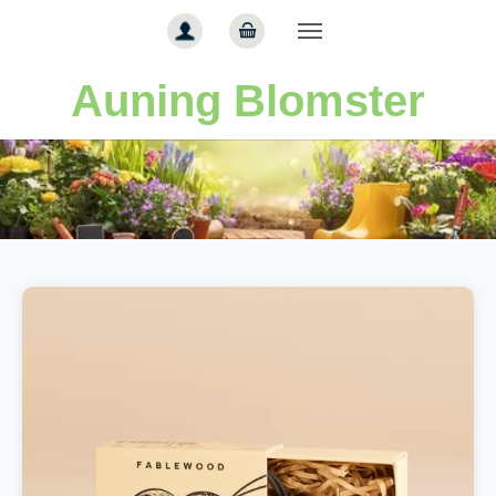
Gå til hoved-indhold
Auning Blomster