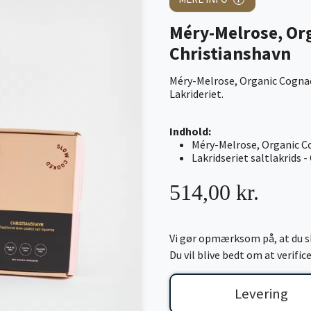
Méry-Melrose, Org
Christianshavn
Méry-Melrose, Organic Cognac
Lakrideriet.
Indhold:
Méry-Melrose, Organic C
Lakridseriet saltlakrids 
514,00 kr.
Vi gør opmærksom på, at du sk
Du vil blive bedt om at verifi
Levering