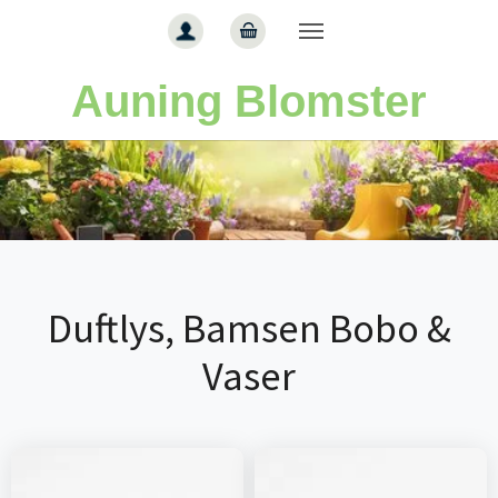
Gå til hoved-indhold
Auning Blomster
Duftlys, Bamsen Bobo &
Vaser